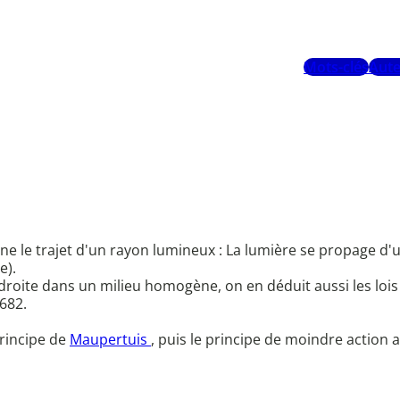
Mots-clés
Aute
e le trajet d'un rayon lumineux : La lumière se propage d'un
e).
ite dans un milieu homogène, on en déduit aussi les lois de
682.
principe de
Maupertuis
, puis le principe de moindre action 