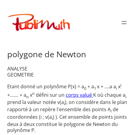
Aller
au
Publimath
contenu
polygone de Newton
ANALYSE
GEOMETRIE
i
Etant donné un polynôme P(x) = a
+ a
x + ....a a
x
0
1
i
n
+....... + a
x
défini sur un
corps valué
K où chaque a
n
i
prend la valeur notée v(a
), on considére dans le plan
i
rapporté à un repère l'ensemble des points A
de
i
coordonnées (i ; v(a
) ). Cet ensemble de points joints
i
deux à deux constitue le polygone de Newton du
polynôme P.