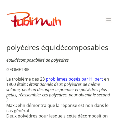
Aller
au
Publimath
contenu
polyèdres équidécomposables
équidécomposabilité de polyèdres
GEOMETRIE
Le troisième des 23
problèmes posés par Hilbert
en
1900 était :
étant donnés deux polyèdres de même
volume, peut-on découper le premier en polyèdres plus
petits, réassembler ces polyèdres, pour obtenir le second
?
MaxDehn démontra que la réponse est non dans le
cas général.
Deux polyèdres pour lesquels cette décomposition