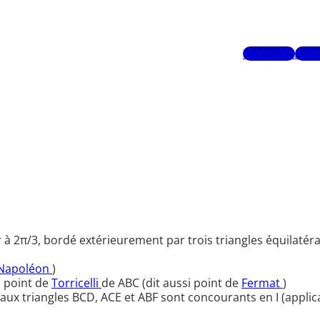
Mots-clés
Aute
ur à 2π/3, bordé extérieurement par trois triangles équilat
e Napoléon
)
, point de
Torricelli
de ABC (dit aussi point de
Fermat
)
rits aux triangles BCD, ACE et ABF sont concourants en I (ap