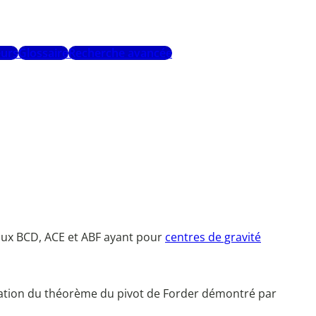
urs
Glossaire
Recherche avancée
éraux BCD, ACE et ABF ayant pour
centres de gravité
plication du théorème du pivot de Forder démontré par