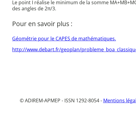
Le point I réalise le minimum de la somme MA+MB+MC lor
des angles de 2π/3.
Pour en savoir plus :
Géométrie pour le CAPES de mathématiques.
http://www.debart.fr/geoplan/probleme_boa_classiqu
© ADIREM-APMEP - ISSN 1292-8054 -
Mentions léga