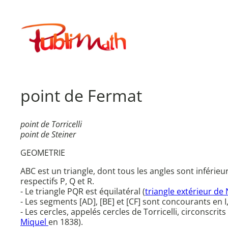
Aller
au
Publimath
contenu
point de Fermat
point de Torricelli
point de Steiner
GEOMETRIE
ABC est un triangle, dont tous les angles sont inférie
respectifs P, Q et R.
- Le triangle PQR est équilatéral (
triangle extérieur d
- Les segments [AD], [BE] et [CF] sont concourants en I
- Les cercles, appelés cercles de Torricelli, circonsc
Miquel
en 1838).