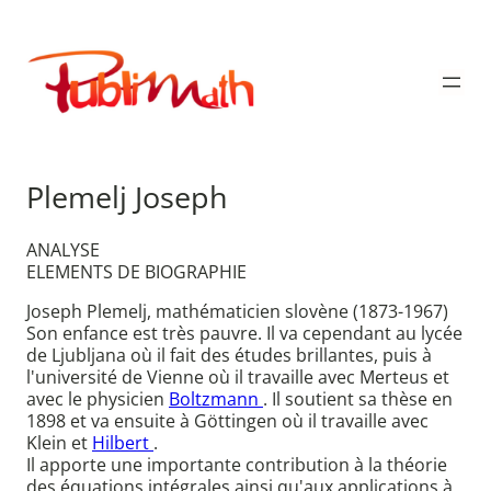
Aller
au
Publimath
contenu
Plemelj Joseph
ANALYSE
ELEMENTS DE BIOGRAPHIE
Joseph Plemelj, mathématicien slovène (1873-1967)
Son enfance est très pauvre. Il va cependant au lycée
de Ljubljana où il fait des études brillantes, puis à
l'université de Vienne où il travaille avec Merteus et
avec le physicien
Boltzmann
. Il soutient sa thèse en
1898 et va ensuite à Göttingen où il travaille avec
Klein et
Hilbert
.
Il apporte une importante contribution à la théorie
des équations intégrales ainsi qu'aux applications à