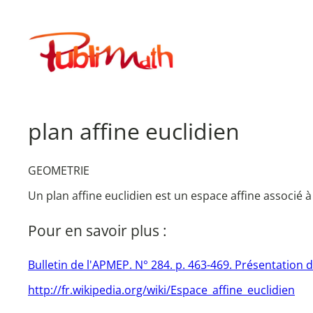
Aller
au
Publimath
contenu
plan affine euclidien
GEOMETRIE
Un plan affine euclidien est un espace affine associé 
Pour en savoir plus :
Bulletin de l'APMEP. N° 284. p. 463-469. Présentation d
http://fr.wikipedia.org/wiki/Espace_affine_euclidien