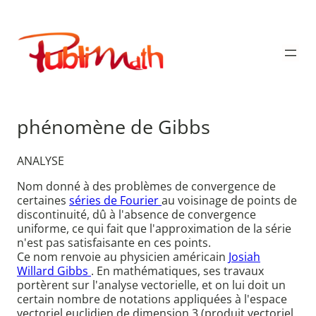
Aller
au
Publimath
contenu
phénomène de Gibbs
ANALYSE
Nom donné à des problèmes de convergence de
certaines
séries de Fourier
au voisinage de points de
discontinuité, dû à l'absence de convergence
uniforme, ce qui fait que l'approximation de la série
n'est pas satisfaisante en ces points.
Ce nom renvoie au physicien américain
Josiah
Willard Gibbs
. En mathématiques, ses travaux
portèrent sur l'analyse vectorielle, et on lui doit un
certain nombre de notations appliquées à l'espace
vectoriel euclidien de dimension 3 (produit vectoriel,