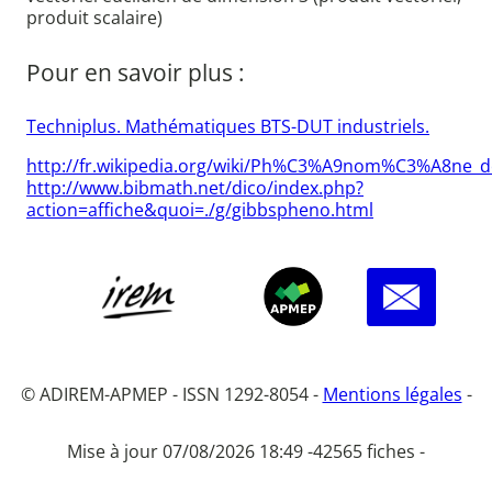
produit scalaire)
Pour en savoir plus :
Techniplus. Mathématiques BTS-DUT industriels.
http://fr.wikipedia.org/wiki/Ph%C3%A9nom%C3%A8ne_d
http://www.bibmath.net/dico/index.php?
action=affiche&quoi=./g/gibbspheno.html
© ADIREM-APMEP - ISSN 1292-8054 -
Mentions légales
-
Mise à jour 07/08/2026 18:49 -
42565 fiches -