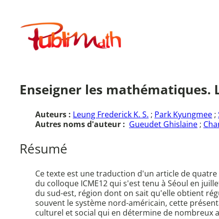
Aller
au
Publimath
contenu
Enseigner les mathématiques. L
Auteurs :
Leung Frederick K. S.
;
Park Kyungmee
;
Autres noms d'auteur :
Gueudet Ghislaine
;
Char
Résumé
Ce texte est une traduction d'un article de quatr
du colloque ICME12 qui s'est tenu à Séoul en juill
du sud-est, région dont on sait qu'elle obtient ré
souvent le système nord-américain, cette présen
culturel et social qui en détermine de nombreux a