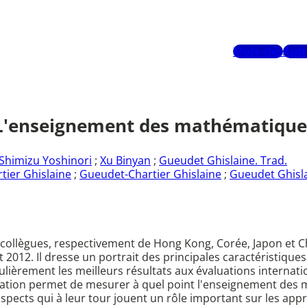
Mots-clés
Aute
'enseignement des mathématiques en
Shimizu Yoshinori
;
Xu Binyan
;
Gueudet Ghislaine. Trad.
tier Ghislaine
;
Gueudet-Chartier Ghislaine
;
Gueudet Ghisla
e collègues, respectivement de Hong Kong, Corée, Japon et Ch
et 2012. Il dresse un portrait des principales caractéristi
gulièrement les meilleurs résultats aux évaluations interna
tation permet de mesurer à quel point l'enseignement des
spects qui à leur tour jouent un rôle important sur les app