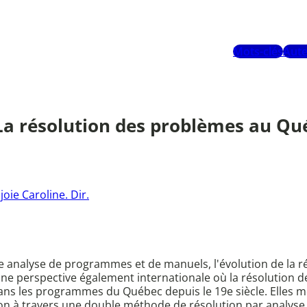
Mots-clés
Aute
a résolution des problèmes au Qué
joie Caroline. Dir.
une analyse de programmes et de manuels, l'évolution de la
 une perspective également internationale où la résolution 
ns les programmes du Québec depuis le 19e siècle. Elles m
ion à travers une double méthode de résolution par analyse 