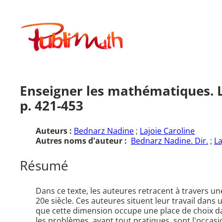
Aller
au
Publimath
contenu
Enseigner les mathématiques. L
p. 421-453
Auteurs :
Bednarz Nadine
;
Lajoie Caroline
Autres noms d'auteur :
Bednarz Nadine. Dir.
;
La
Résumé
Dans ce texte, les auteures retracent à travers 
20e siècle. Ces auteures situent leur travail dans
que cette dimension occupe une place de choix da
les problèmes, avant tout pratiques, sont l'occas