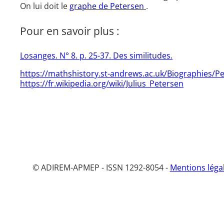
On lui doit le
graphe de Petersen
.
Pour en savoir plus :
Losanges. N° 8. p. 25-37. Des similitudes.
https://mathshistory.st-andrews.ac.uk/Biographies/P
https://fr.wikipedia.org/wiki/Julius_Petersen
© ADIREM-APMEP - ISSN 1292-8054 -
Mentions léga