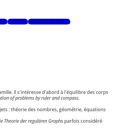
urs
Glossaire
Recherche avancée
mille. Il s'intéresse d'abord à l'équilibre des corps
lution of problems by ruler and compass
.
ujets : théorie des nombres, géométrie, équations
ie Theorie der regulären Graphs
parfois considéré