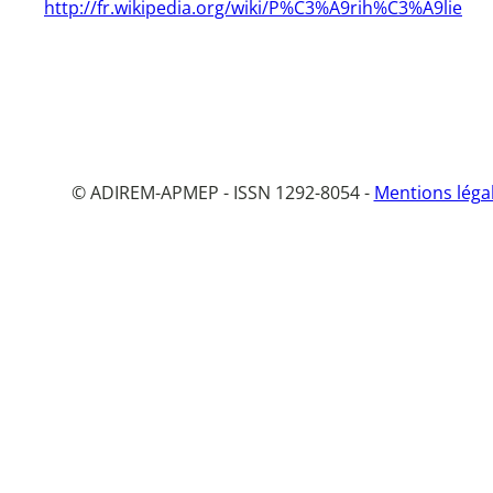
http://fr.wikipedia.org/wiki/P%C3%A9rih%C3%A9lie
© ADIREM-APMEP - ISSN 1292-8054 -
Mentions léga