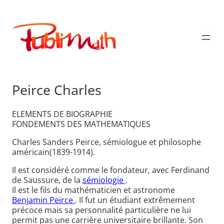
Aller
au
Publimath
contenu
Peirce Charles
ELEMENTS DE BIOGRAPHIE
FONDEMENTS DES MATHEMATIQUES
Charles Sanders Peirce, sémiologue et philosophe
américain(1839-1914).
Il est considéré comme le fondateur, avec Ferdinand
de Saussure, de la
sémiologie
.
Il est le fils du mathématicien et astronome
Benjamin Peirce
. Il fut un étudiant extrêmement
précoce mais sa personnalité particulière ne lui
permit pas une carrière universitaire brillante. Son