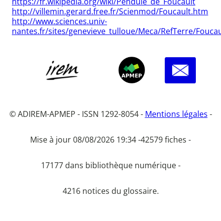
https://fr.wikipedia.org/wiki/Pendule_de_Foucault
http://villemin.gerard.free.fr/Scienmod/Foucault.htm
http://www.sciences.univ-
nantes.fr/sites/genevieve_tulloue/Meca/RefTerre/Fouca
© ADIREM-APMEP - ISSN 1292-8054 -
Mentions légales
-
Mise à jour 08/08/2026 19:34 -
42579 fiches -
17177 dans bibliothèque numérique -
4216 notices du glossaire.