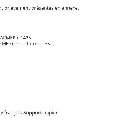
sont brièvement présentés en annexe.
l'APMEP n° 425.
PMEP) : brochure n° 352.
ue
français
Support
papier