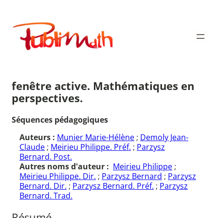
Aller
au
Publimath
contenu
fenêtre active. Mathématiques en
perspectives.
Séquences pédagogiques
Auteurs :
Munier Marie-Hélène
;
Demoly Jean-
Claude
;
Meirieu Philippe. Préf.
;
Parzysz
Bernard. Post.
Autres noms d'auteur :
Meirieu Philippe
;
Meirieu Philippe. Dir.
;
Parzysz Bernard
;
Parzysz
Bernard. Dir.
;
Parzysz Bernard. Préf.
;
Parzysz
Bernard. Trad.
Résumé