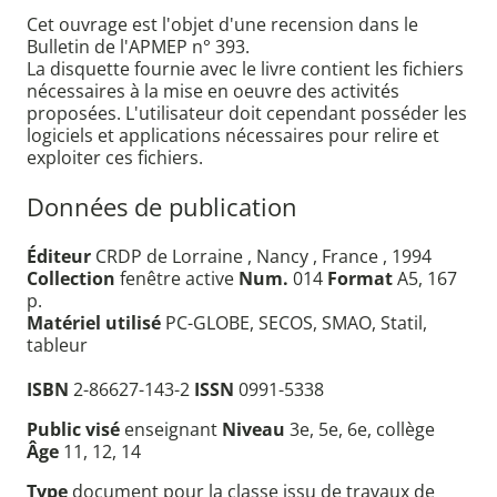
Cet ouvrage est l'objet d'une recension dans le
Bulletin de l'APMEP n° 393.
La disquette fournie avec le livre contient les fichiers
nécessaires à la mise en oeuvre des activités
proposées. L'utilisateur doit cependant posséder les
logiciels et applications nécessaires pour relire et
exploiter ces fichiers.
Données de publication
Éditeur
CRDP de Lorraine , Nancy , France , 1994
Collection
fenêtre active
Num.
014
Format
A5, 167
p.
Matériel utilisé
PC-GLOBE, SECOS, SMAO, Statil,
tableur
ISBN
2-86627-143-2
ISSN
0991-5338
Public visé
enseignant
Niveau
3e, 5e, 6e, collège
Âge
11, 12, 14
Type
document pour la classe issu de travaux de