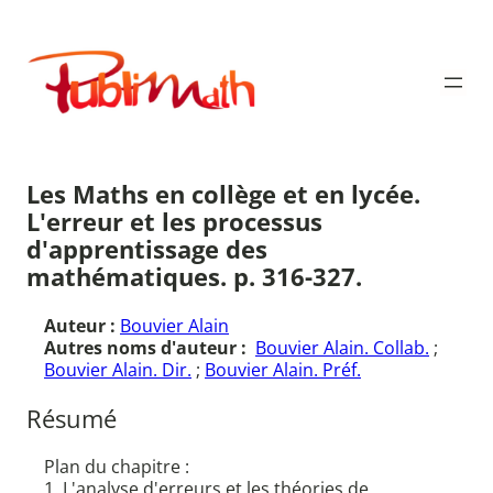
Aller
au
Publimath
contenu
Les Maths en collège et en lycée.
L'erreur et les processus
d'apprentissage des
mathématiques. p. 316-327.
Auteur :
Bouvier Alain
Autres noms d'auteur :
Bouvier Alain. Collab.
;
Bouvier Alain. Dir.
;
Bouvier Alain. Préf.
Résumé
Plan du chapitre :
1. L'analyse d'erreurs et les théories de