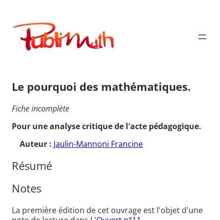
Aller
au
Publimath
contenu
Le pourquoi des mathématiques.
Fiche incomplète
Pour une analyse critique de l'acte pédagogique.
Auteur :
Jaulin-Mannoni Francine
Résumé
Notes
La première édition de cet ouvrage est l'objet d'une
note de lecture dans
L'Ouvert n°11.