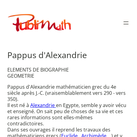
Aller
au
Publimath
contenu
Pappus d'Alexandrie
ELEMENTS DE BIOGRAPHIE
GEOMETRIE
Pappus d'Alexandrie mathématicien grec du 4e
siècle après J.-C. (vraisemblablement vers 290 - vers
350).
Il est né à
Alexandrie
en Egypte, semble y avoir vécu
et enseigné. On sait peu de choses de sa vie et ces
rares informations sont elles-mêmes
contradictoires.
Dans ses ouvrages il reprend les travaux des
mathématiciens grecs (
Euclide
,
Archimède
, .) et y