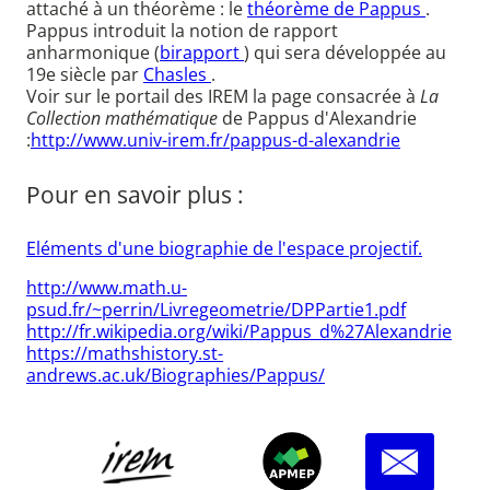
attaché à un théorème : le
théorème de Pappus
.
Pappus introduit la notion de rapport
anharmonique (
birapport
) qui sera développée au
19e siècle par
Chasles
.
Voir sur le portail des IREM la page consacrée à
La
Collection mathématique
de Pappus d'Alexandrie
:
http://www.univ-irem.fr/pappus-d-alexandrie
Pour en savoir plus :
Eléments d'une biographie de l'espace projectif.
http://www.math.u-
psud.fr/~perrin/Livregeometrie/DPPartie1.pdf
http://fr.wikipedia.org/wiki/Pappus_d%27Alexandrie
https://mathshistory.st-
andrews.ac.uk/Biographies/Pappus/