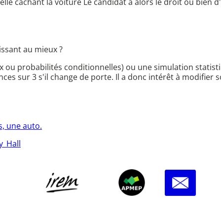
celle cachant la voiture Le candidat a alors le droit ou bien d'
issant au mieux ?
 ou probabilités conditionnelles) ou une simulation statis
nces sur 3 s'il change de porte. Il a donc intérêt à modifier 
s, une auto.
y_Hall