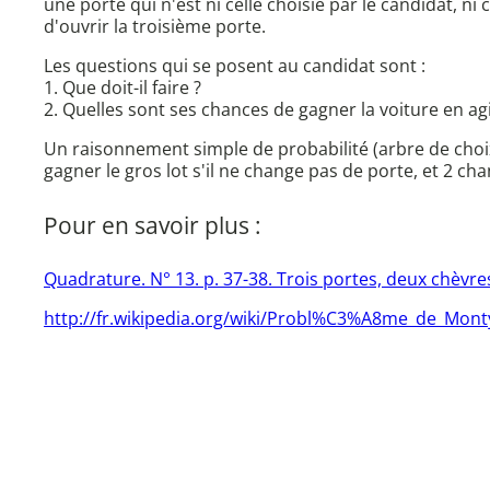
une porte qui n'est ni celle choisie par le candidat, ni 
d'ouvrir la troisième porte.
Les questions qui se posent au candidat sont :
1. Que doit-il faire ?
2. Quelles sont ses chances de gagner la voiture en ag
Un raisonnement simple de probabilité (arbre de choix
gagner le gros lot s'il ne change pas de porte, et 2 cha
Pour en savoir plus :
Quadrature. N° 13. p. 37-38. Trois portes, deux chèvre
http://fr.wikipedia.org/wiki/Probl%C3%A8me_de_Mont