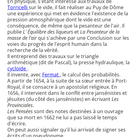
En physique, s'étant intéressé aux travaux de
Torricelli
sur le vide, il fait réaliser au Puy de Dôme
une expérience qui met en évidence l'existence de la
pression atmosphérique dont le vide est une
conséquence, de même que la pesanteur de l'air. Il
publie
L' Équilibre des liqueurs
et
La Pesanteur de la
masse de l'air
qui s'achève par une Conclusion sur les
voies du progrès de l'esprit humain dans la
recherche de la vérité.
Il entreprend des travaux sur le triangle
arithmétique (dit de Pascal), la presse hydraulique, la
cycloïde
.
Il invente, avec
Fermat
, le calcul des probabilités.
A partir de 1654, à la suite de sa sœur entrée à Port-
Royal, il se consacre à un apostolat religieux. En
1656, il intervient dans le conflit entre jansénistes et
jésuites (du côté des jansénistes) en écrivant
Les
Provinciales
.
Les Pensées
sont des notes destinées à un ouvrage
que sa mort en 1662 ne lui a pas laissé le temps
d'écrire.
On peut aussi signaler qu'il lui arrivait de signer ses
écrits d'un pseudonyme.