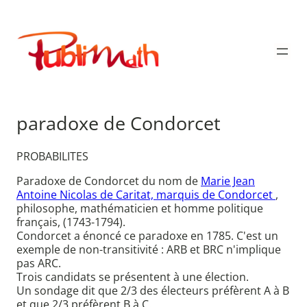
Aller
au
Publimath
contenu
paradoxe de Condorcet
PROBABILITES
Paradoxe de Condorcet du nom de
Marie Jean
Antoine Nicolas de Caritat, marquis de Condorcet
,
philosophe, mathématicien et homme politique
français, (1743-1794).
Condorcet a énoncé ce paradoxe en 1785. C'est un
exemple de non-transitivité : ARB et BRC n'implique
pas ARC.
Trois candidats se présentent à une élection.
Un sondage dit que 2/3 des électeurs préfèrent A à B
et que 2/3 préfèrent B à C.