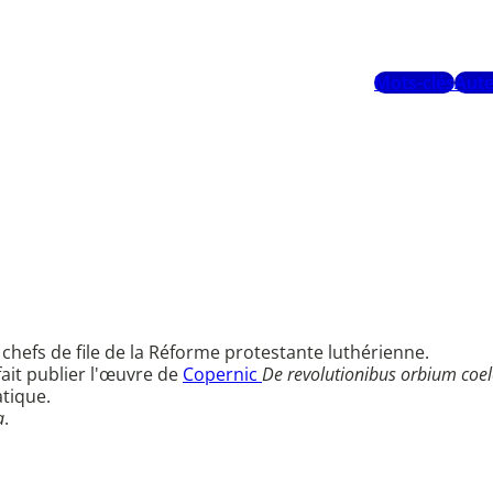
Mots-clés
Aute
 chefs de file de la Réforme protestante luthérienne.
fait publier l'œuvre de
Copernic
De revolutionibus orbium coe
tique.
a
.