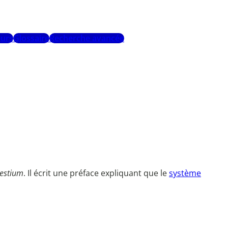
urs
Glossaire
Recherche avancée
lestium
. Il écrit une préface expliquant que le
système