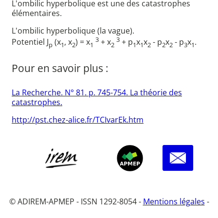
L'ombilic hyperbolique est une des catastrophes
élémentaires.
L'ombilic hyperbolique (la vague).
3
3
Potentiel J
(x
, x
) = x
+ x
+ p
x
x
- p
x
- p
x
.
p
1
2
1
2
1
1
2
2
2
3
1
Pour en savoir plus :
La Recherche. N° 81. p. 745-754. La théorie des
catastrophes.
http://pst.chez-alice.fr/TCIvarEk.htm
© ADIREM-APMEP - ISSN 1292-8054 -
Mentions légales
-