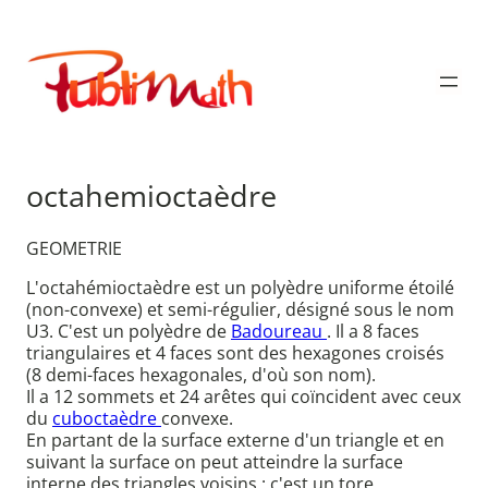
Aller
au
Publimath
contenu
octahemioctaèdre
GEOMETRIE
L'octahémioctaèdre est un polyèdre uniforme étoilé
(non-convexe) et semi-régulier, désigné sous le nom
U3. C'est un polyèdre de
Badoureau
. Il a 8 faces
triangulaires et 4 faces sont des hexagones croisés
(8 demi-faces hexagonales, d'où son nom).
Il a 12 sommets et 24 arêtes qui coïncident avec ceux
du
cuboctaèdre
convexe.
En partant de la surface externe d'un triangle et en
suivant la surface on peut atteindre la surface
interne des triangles voisins : c'est un tore