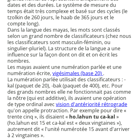
dates et des durées. Le système de mesure du
temps était très complexe et basé sur des cycles (le
tzolkin de 260 jours, le haab de 365 jours et le
compte long).
Dans la langue des mayas, les mots sont classés
selon un grand nombre de classificateurs (chez nous
les classificateurs sont masculin-féminin, ou
singulier-pluriel). La structure de la langue a une
influence sur la façon dont on dit et on écrit les
nombres.
Les mayas avaient une numération parlée et une
numération écrite,
vigésimales (base 20)
.
La numération parlée utilisait des classificateurs : -
kal (paquet de 20), -bak (paquet de 400), etc. Pour
des grands nombres elle ne fonctionnait pas comme
la nôtre (qui est additive), ils avaient une opération
de type ordinal avec
vision d'antériorité rétrograde
qu'on appelle protraction. Par exemple pour dire «
trente cinq », ils disaient «
ho.lahun tu ca-kal
»
(ho.lahun est 15 et ca-kal est « deux vingtaines »),
autrement dit « l'unité numérotée 15 avant d'arriver
à 2 vingtaines ».