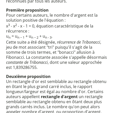
reconnues par tous les auteurs.
Première proposition
Pour certains auteurs, le nombre d'argent est la
solution positive de l'équation :
3
2
x
- x
- x - 1 = 0, équation caractéristique de la
récurrence :
u
= u
+ u
+ u
.
n
n − 1
n − 2
n - 3
Cette suite a été désignée,
récurrence de Tribonacci
,
jeu de mot associant "tri" puisqu'il s'agit de la
somme de trois termes, et "bonacci" allusion à
Fibonacci. La constante associée s'appelle désormais
constante de Tribonacci
, dont une valeur approchée
est 1,839286755.
Deuxième proposition
Un rectangle d'or est semblable au rectangle obtenu
en ôtant le plus grand carré inclus, le rapport
longueur/largeur est égal au nombre d'or. Certains
auteurs appellent
rectangle d'argent
un rectangle
semblable au rectangle obtenu en ôtant deux plus
grands carrés inclus. Le nombre qu'on peut alors
appeler nombre d'argent, ou proportion d'argent,