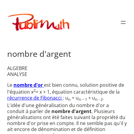
Aller
au
Publimath
contenu
nombre d'argent
ALGEBRE
ANALYSE
Le
nombre d'or
est bien connu, solution positive de
2
l'équation x
= x + 1, équation caractéristique de la
récurrence de Fibonacci
: u
= u
+ u
.
n
n − 1
n - 2
L'idée d'une généralisation du nombre d'or a
conduit à parler de
nombre d'argent
. Plusieurs
généralisations ont été faites suivant la propriété du
nombre d'or prise en compte. Il ne semble pas qu'il y
ait encore de dénomination et de définition