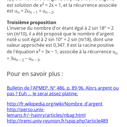
2
est solution de x
= 2x + 1, et la récurrence associée
est u
= 2u
+ u
.
n
n − 1
n − 2
Troisième proposition
L'inverse du nombre d'or étant égal à 2 sin 18° = 2
sin (π/10), il a été proposé que le nombre d'argent
noté u soit égal à 2 sin 10° = 2 sin (π/18), dont une
valeur approchée est 0,347. Il est la racine positive
3
de l'équation x
= 3x − 1, associée à la récurrence u
n
= 3u
− u
.
n − 2
n − 3
Pour en savoir plus :
Bulletin de l'APMEP. N° 486. p. 89-96. Alors argent ou
pas ? Euh ... Je serai assez platine.
http://fr.wikipedia.org/wiki/Nombre_d'argent
http://perso.univ-
lemans.fr/~hainry/articles/nbag.html
http://iremi.univ-reunion.fr/spip.php?article489