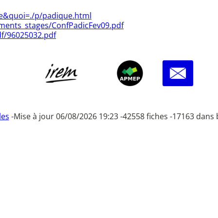
he&quoi=./p/padique.html
uments_stages/ConfPadicFev09.pdf
df/96025032.pdf
les
-
Mise à jour 06/08/2026 19:23 -
42558 fiches -
17163 dans 