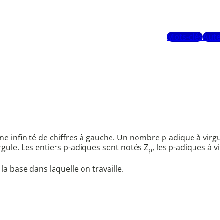
Mots-clés
Aute
infinité de chiffres à gauche. Un nombre p-adique à virgul
irgule. Les entiers p-adiques sont notés Z
, les p-adiques à 
p
a base dans laquelle on travaille.