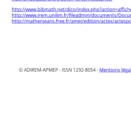
http://www.bibmath.net/dico/index.php?action=affic
http://www.irem.unilim.fr/fileadmin/documents/Doc
http://mathenjeans.free.fr/amej/edition/actes/actesp
© ADIREM-APMEP - ISSN 1292-8054 -
Mentions léga