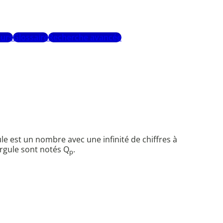
urs
Glossaire
Recherche avancée
e est un nombre avec une infinité de chiffres à
virgule sont notés Q
.
p