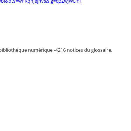
=bl&ots=wPRqhJejnv&sig=q3ZwjWDhI
bibliothèque numérique -
4216 notices du glossaire.