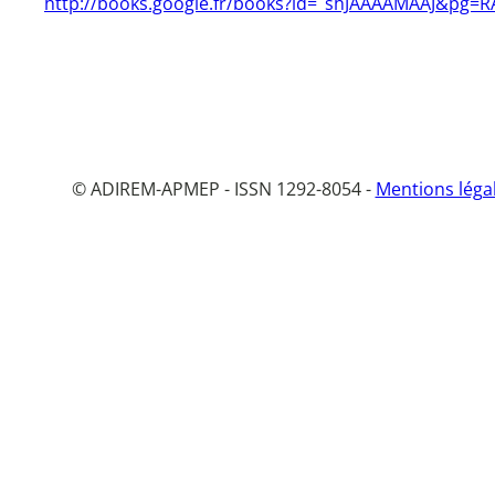
http://books.google.fr/books?id=_shJAAAAMAAJ&p
© ADIREM-APMEP - ISSN 1292-8054 -
Mentions léga