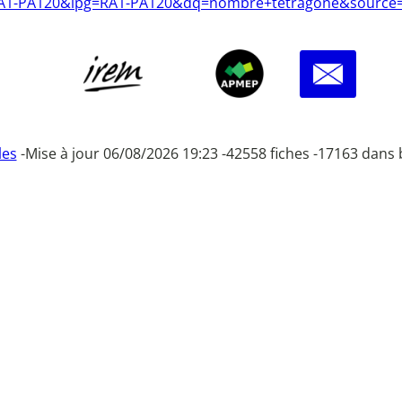
g=RA1-PA120&lpg=RA1-PA120&dq=nombre+tetragone&source
les
-
Mise à jour 06/08/2026 19:23 -
42558 fiches -
17163 dans 