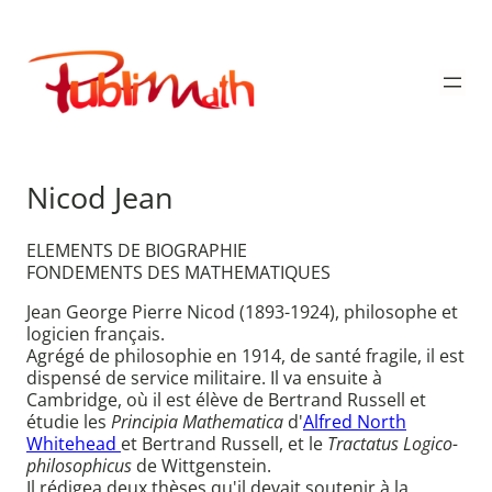
Aller
au
Publimath
contenu
Nicod Jean
ELEMENTS DE BIOGRAPHIE
FONDEMENTS DES MATHEMATIQUES
Jean George Pierre Nicod (1893-1924), philosophe et
logicien français.
Agrégé de philosophie en 1914, de santé fragile, il est
dispensé de service militaire. Il va ensuite à
Cambridge, où il est élève de Bertrand Russell et
étudie les
Principia Mathematica
d'
Alfred North
Whitehead
et Bertrand Russell, et le
Tractatus Logico-
philosophicus
de Wittgenstein.
Il rédigea deux thèses qu'il devait soutenir à la