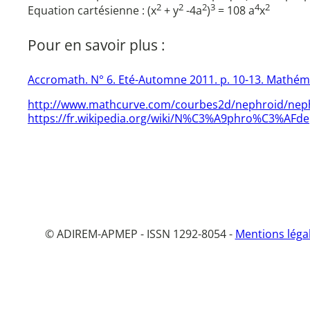
2
2
2
3
4
2
Equation cartésienne : (x
+ y
-4a
)
= 108 a
x
Pour en savoir plus :
Accromath. N° 6. Eté-Automne 2011. p. 10-13. Mathéma
http://www.mathcurve.com/courbes2d/nephroid/neph
https://fr.wikipedia.org/wiki/N%C3%A9phro%C3%AFde
© ADIREM-APMEP - ISSN 1292-8054 -
Mentions léga