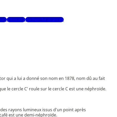
urs
Glossaire
Recherche avancée
tor qui a lui a donné son nom en 1878, nom dû au fait
ue le cercle C' roule sur le cercle C est une néphroïde.
e des rayons lumineux issus d'un point après
 café est une demi-néphroïde.