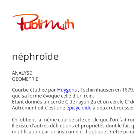
Aller
au
Publimath
contenu
néphroïde
ANALYSE
GEOMETRIE
Courbe étudiée par
Huygens
, Tschirnhausen en 1679
que sa forme évoque celle d'un rein.
Etant donnés un cercle C de rayon 2a et un cercle C' de
Autrement dit c'est une
épicycloïde
à deux rebrousse
On obtient la même courbe si le cercle que l'on fait ro
Il existe d'autres définitions et propriétés dont le fait
modification par un instrument d'optique). Cette prop