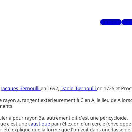
Mots-clés
Aute
,
Jacques Bernoulli
en 1692,
Daniel Bernoulli
en 1725 et Proc
 rayon a, tangent extérieurement à C en A, le lieu de A lorsq
ments.
uler a pour rayon 3a, autrement dit c'est une péricycloïde.
 que c'est une
caustique
par réflexion d'un cercle (envelopp
riété explique que la forme que l'on voit dans une tasse de