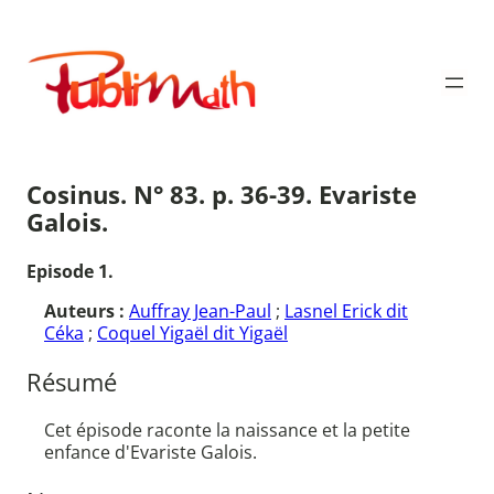
Aller
au
Publimath
contenu
Cosinus. N° 83. p. 36-39. Evariste
Galois.
Episode 1.
Auteurs :
Auffray Jean-Paul
;
Lasnel Erick dit
Céka
;
Coquel Yigaël dit Yigaël
Résumé
Cet épisode raconte la naissance et la petite
enfance d'Evariste Galois.