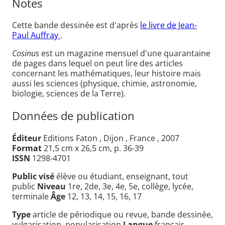
Notes
Cette bande dessinée est d'après
le livre de Jean-
Paul Auffray
.
Cosinus
est un magazine mensuel d'une quarantaine
de pages dans lequel on peut lire des articles
concernant les mathématiques, leur histoire mais
aussi les sciences (physique, chimie, astronomie,
biologie, sciences de la Terre).
Données de publication
Éditeur
Editions Faton , Dijon , France , 2007
Format
21,5 cm x 26,5 cm, p. 36-39
ISSN
1298-4701
Public visé
élève ou étudiant, enseignant, tout
public
Niveau
1re, 2de, 3e, 4e, 5e, collège, lycée,
terminale
Âge
12, 13, 14, 15, 16, 17
Type
article de périodique ou revue, bande dessinée,
vulgarisation, popularisation
Langue
français