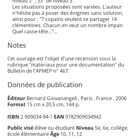
niveau 2" ; 33 "de niveau 3".
Les situations proposées sont variées. L'auteur
n'hésite pas à poser des énigmes sans solution,
ainsi pour : "7 copains veulent se partager 14
clémentines. Chacun en veut un nombre impair.
Quel casse-tête..."...
Notes
Cet ouvrage est l'objet d'une recension sous la
rubrique "matériaux pour une documentation" du
Bulletin de l'APMEP n° 467.
Données de publication
Éditeur
Bernard Giovanangeli , Paris , France , 2006
Format
15 cm x 20,5 cm, 144 p.
ISBN
2-909034-94-1
EAN
9782909034942
Public visé
élève ou étudiant
Niveau
5e, 6e, collège,
école élémentaire
Âge
10, 11, 12