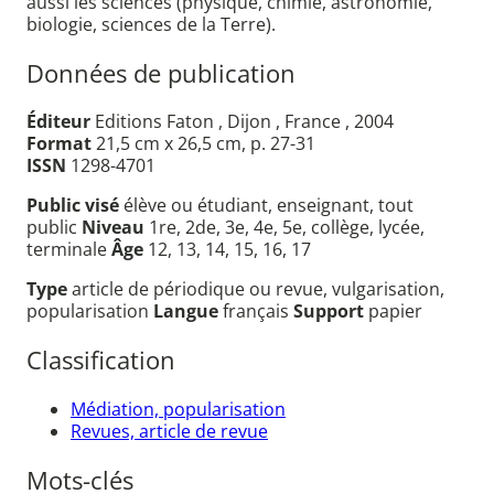
aussi les sciences (physique, chimie, astronomie,
biologie, sciences de la Terre).
Données de publication
Éditeur
Editions Faton , Dijon , France , 2004
Format
21,5 cm x 26,5 cm, p. 27-31
ISSN
1298-4701
Public visé
élève ou étudiant, enseignant, tout
public
Niveau
1re, 2de, 3e, 4e, 5e, collège, lycée,
terminale
Âge
12, 13, 14, 15, 16, 17
Type
article de périodique ou revue, vulgarisation,
popularisation
Langue
français
Support
papier
Classification
Médiation, popularisation
Revues, article de revue
Mots-clés