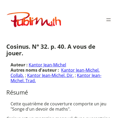
Aller
au
Publimath
contenu
Cosinus. N° 32. p. 40. A vous de
jouer.
Auteur :
Kantor Jean-Michel
Autres noms d'auteur :
Kantor Jean-Michel.
Collab.
;
Kantor Jean-Michel. Dir.
;
Kantor Jean-
Michel. Trad.
Résumé
Cette quatrième de couverture comporte un jeu
"Songe d'un devoir de maths".