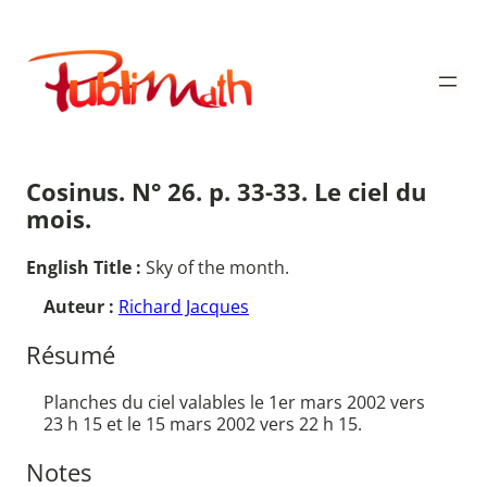
Aller
au
Publimath
contenu
Cosinus. N° 26. p. 33-33. Le ciel du
mois.
English Title :
Sky of the month.
Auteur :
Richard Jacques
Résumé
Planches du ciel valables le 1er mars 2002 vers
23 h 15 et le 15 mars 2002 vers 22 h 15.
Notes