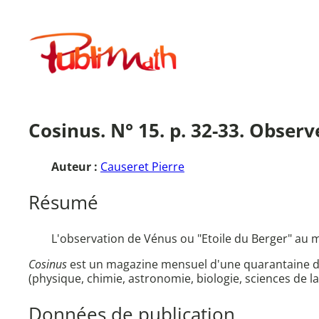
Aller
au
Publimath
contenu
Cosinus. N° 15. p. 32-33. Observ
Auteur :
Causeret Pierre
Résumé
L'observation de Vénus ou "Etoile du Berger" au 
Cosinus
est un magazine mensuel d'une quarantaine de 
(physique, chimie, astronomie, biologie, sciences de la
Données de publication