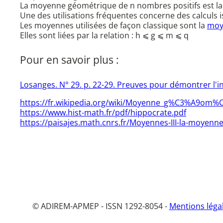
La moyenne géométrique de n nombres positifs est la
Une des utilisations fréquentes concerne des calculs
Les moyennes utilisées de façon classique sont la
moy
Elles sont liées par la relation : h ⩽ g ⩽ m ⩽ q
Pour en savoir plus :
Losanges. N° 29. p. 22-29. Preuves pour démontrer l'
https://fr.wikipedia.org/wiki/Moyenne_g%C3%A9om%
https://www.hist-math.fr/pdf/hippocrate.pdf
https://paisajes.math.cnrs.fr/Moyennes-III-la-moyen
© ADIREM-APMEP - ISSN 1292-8054 -
Mentions léga