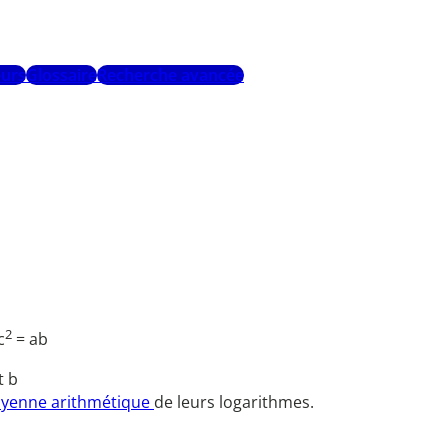
urs
Glossaire
Recherche avancée
2
c
= ab
t b
yenne arithmétique
de leurs logarithmes.