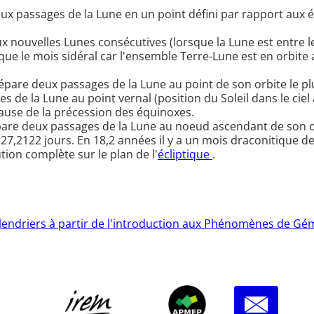
eux passages de la Lune en un point défini par rapport aux é
 nouvelles Lunes consécutives (lorsque la Lune est entre le S
ng que le mois sidéral car l'ensemble Terre-Lune est en orbite 
sépare deux passages de la Lune au point de son orbite le plu
s de la Lune au point vernal (position du Soleil dans le cie
 cause de la précession des équinoxes.
épare deux passages de la Lune au noeud ascendant de son orb
ut 27,2122 jours. En 18,2 années il y a un mois draconitique 
tion complète sur le plan de l'
écliptique
.
calendriers à partir de l'introduction aux Phénomènes de Gé