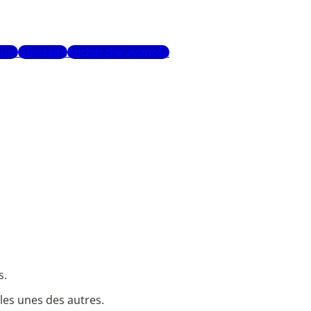
urs
Glossaire
Recherche avancée
s.
 les unes des autres.