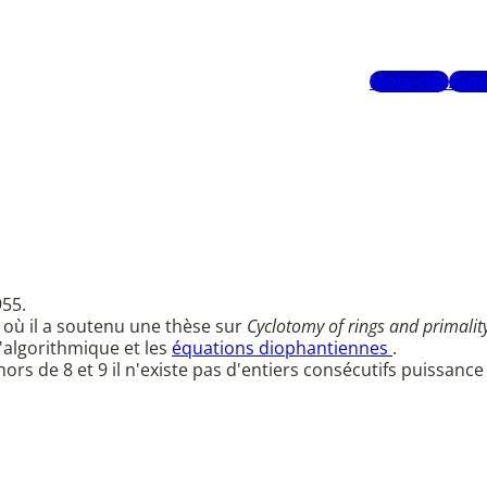
Mots-clés
Aute
955.
se où il a soutenu une thèse sur
Cyclotomy of rings and primality
l'algorithmique et les
équations diophantiennes
.
hors de 8 et 9 il n'existe pas d'entiers consécutifs puissance