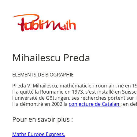
Aller
au
Publimath
contenu
Mihailescu Preda
ELEMENTS DE BIOGRAPHIE
Preda V. Mihailescu, mathématicien roumain, né en 1
Il a quitté la Roumanie en 1973, s'est installé en Suis
l'université de Göttingen, ses recherches portent sur 
Il a démontré en 2002 la
conjecture de Catalan
: en de
Pour en savoir plus :
Maths Europe Express.