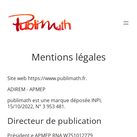
Aller
au
Publimath
contenu
Mentions légales
Site web https://www.publimath.fr.
ADIREM - APMEP
publimath est une marque déposée INPI,
15/10/2022, N° 3 953 481.
Directeur de publication
Président.e APMEP RNA W751012779