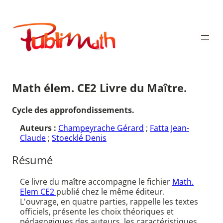
Aller
au
Publimath
contenu
Math élem. CE2 Livre du Maître.
Cycle des approfondissements.
Auteurs :
Champeyrache Gérard
;
Fatta Jean-
Claude
;
Stoecklé Denis
Résumé
Ce livre du maître accompagne le fichier
Math.
Elem CE2
publié chez le même éditeur.
L'ouvrage, en quatre parties, rappelle les textes
officiels, présente les choix théoriques et
pédagogiques des auteurs, les caractéristiques