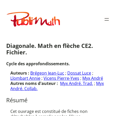
Aller
au
Publimath
contenu
Diagonale. Math en flèche CE2.
Fichier.
Cycle des approfondissements.
Auteurs :
Brégeon Jean-Luc
;
Dossat Luce
;
Llombart Annie
;
Vicens Pierre-Yves
;
Myx André
Autres noms d'auteur :
Myx André. Trad.
;
Myx
André. Collab.
Résumé
Cet ouvrage est constitué de fiches non