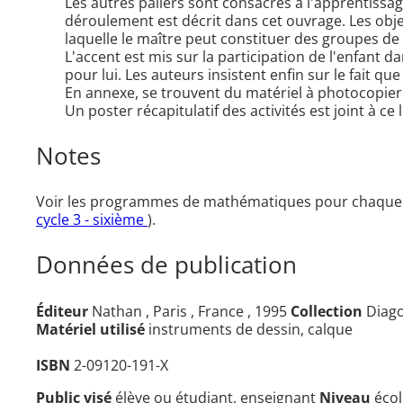
Les autres paliers sont consacrés à l'apprentissage
déroulement est décrit dans cet ouvrage. Les objec
laquelle le maître peut constituer des groupes de
L'accent est mis sur la participation de l'enfant 
pour lui. Les auteurs insistent enfin sur le fait q
En annexe, se trouvent du matériel à photocopier p
Un poster récapitulatif des activités est joint à ce l
Notes
Voir les programmes de mathématiques pour chaque cyc
cycle 3 - sixième
).
Données de publication
Éditeur
Nathan , Paris , France , 1995
Collection
Diag
Matériel utilisé
instruments de dessin, calque
ISBN
2-09120-191-X
Public visé
élève ou étudiant, enseignant
Niveau
éco