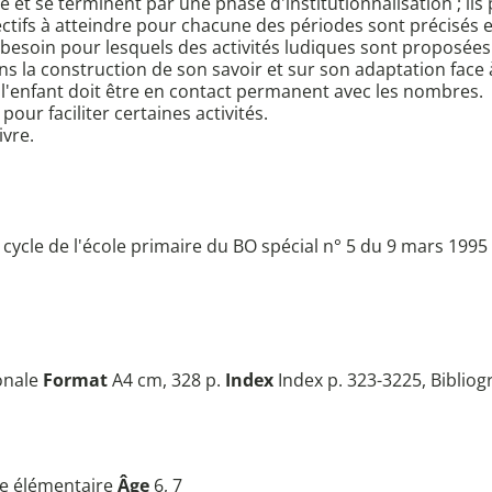
 et se terminent par une phase d'institutionnalisation ; ils 
tifs à atteindre pour chacune des périodes sont précisés et 
 besoin pour lesquels des activités ludiques sont proposées
dans la construction de son savoir et sur son adaptation face
ue l'enfant doit être en contact permanent avec les nombres.
our faciliter certaines activités.
ivre.
le de l'école primaire du BO spécial n° 5 du 9 mars 1995 (
onale
Format
A4 cm, 328 p.
Index
Index p. 323-3225, Bibliogr
le élémentaire
Âge
6, 7