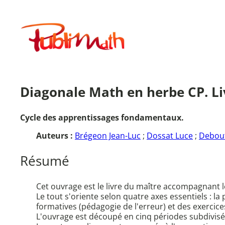
Aller
au
Publimath
contenu
Diagonale Math en herbe CP. Liv
Cycle des apprentissages fondamentaux.
Auteurs :
Brégeon Jean-Luc
;
Dossat Luce
;
Debou
Résumé
Cet ouvrage est le livre du maître accompagnant 
Le tout s'oriente selon quatre axes essentiels : la
formatives (pédagogie de l'erreur) et des exerci
L'ouvrage est découpé en cinq périodes subdivisée