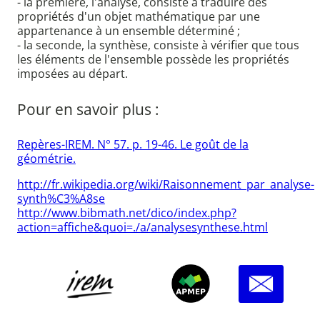
- la première, l'analyse, consiste à traduire des
propriétés d'un objet mathématique par une
appartenance à un ensemble déterminé ;
- la seconde, la synthèse, consiste à vérifier que tous
les éléments de l'ensemble possède les propriétés
imposées au départ.
Pour en savoir plus :
Repères-IREM. N° 57. p. 19-46. Le goût de la
géométrie.
http://fr.wikipedia.org/wiki/Raisonnement_par_analyse-
synth%C3%A8se
http://www.bibmath.net/dico/index.php?
action=affiche&quoi=./a/analysesynthese.html