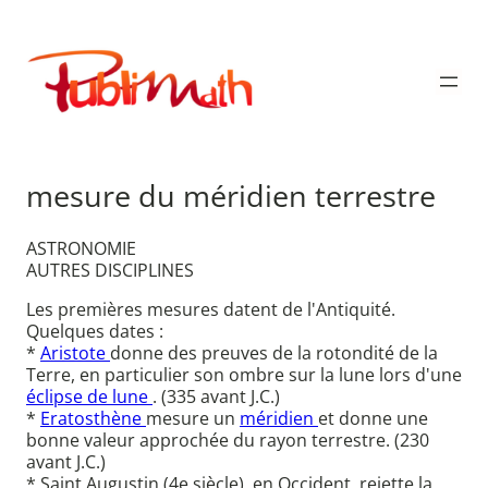
Aller
au
Publimath
contenu
mesure du méridien terrestre
ASTRONOMIE
AUTRES DISCIPLINES
Les premières mesures datent de l'Antiquité.
Quelques dates :
*
Aristote
donne des preuves de la rotondité de la
Terre, en particulier son ombre sur la lune lors d'une
éclipse de lune
. (335 avant J.C.)
*
Eratosthène
mesure un
méridien
et donne une
bonne valeur approchée du rayon terrestre. (230
avant J.C.)
* Saint Augustin (4e siècle), en Occident, rejette la