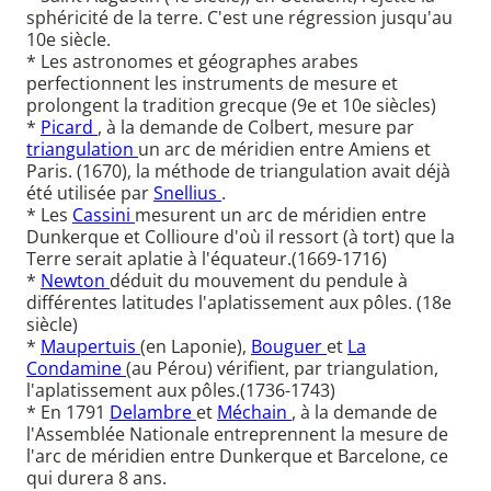
sphéricité de la terre. C'est une régression jusqu'au
10e siècle.
* Les astronomes et géographes arabes
perfectionnent les instruments de mesure et
prolongent la tradition grecque (9e et 10e siècles)
*
Picard
, à la demande de Colbert, mesure par
triangulation
un arc de méridien entre Amiens et
Paris. (1670), la méthode de triangulation avait déjà
été utilisée par
Snellius
.
* Les
Cassini
mesurent un arc de méridien entre
Dunkerque et Collioure d'où il ressort (à tort) que la
Terre serait aplatie à l'équateur.(1669-1716)
*
Newton
déduit du mouvement du pendule à
différentes latitudes l'aplatissement aux pôles. (18e
siècle)
*
Maupertuis
(en Laponie),
Bouguer
et
La
Condamine
(au Pérou) vérifient, par triangulation,
l'aplatissement aux pôles.(1736-1743)
* En 1791
Delambre
et
Méchain
, à la demande de
l'Assemblée Nationale entreprennent la mesure de
l'arc de méridien entre Dunkerque et Barcelone, ce
qui durera 8 ans.