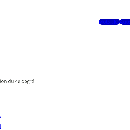
Mots-clés
Aute
ion du 4e degré.
s.
i