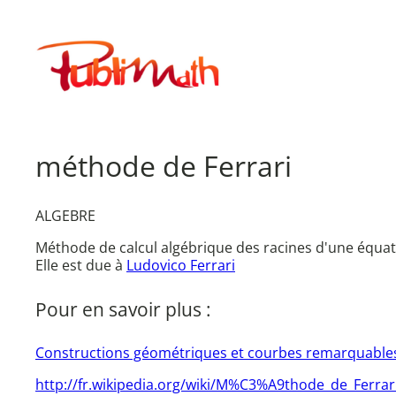
Aller
au
Publimath
contenu
méthode de Ferrari
ALGEBRE
Méthode de calcul algébrique des racines d'une équat
Elle est due à
Ludovico Ferrari
Pour en savoir plus :
Constructions géométriques et courbes remarquable
http://fr.wikipedia.org/wiki/M%C3%A9thode_de_Ferrar