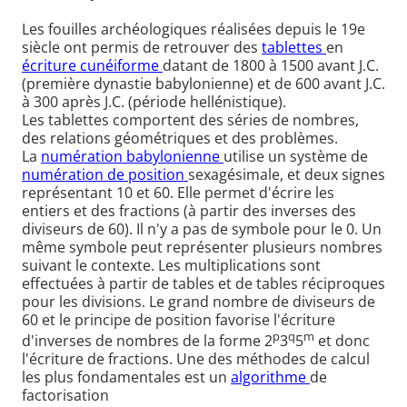
Les fouilles archéologiques réalisées depuis le 19e
siècle ont permis de retrouver des
tablettes
en
écriture cunéiforme
datant de 1800 à 1500 avant J.C.
(première dynastie babylonienne) et de 600 avant J.C.
à 300 après J.C. (période hellénistique).
Les tablettes comportent des séries de nombres,
des relations géométriques et des problèmes.
La
numération babylonienne
utilise un système de
numération de position
sexagésimale, et deux signes
représentant 10 et 60. Elle permet d'écrire les
entiers et des fractions (à partir des inverses des
diviseurs de 60). Il n'y a pas de symbole pour le 0. Un
même symbole peut représenter plusieurs nombres
suivant le contexte. Les multiplications sont
effectuées à partir de tables et de tables réciproques
pour les divisions. Le grand nombre de diviseurs de
60 et le principe de position favorise l'écriture
p
q
m
d'inverses de nombres de la forme 2
3
5
et donc
l'écriture de fractions. Une des méthodes de calcul
les plus fondamentales est un
algorithme
de
factorisation