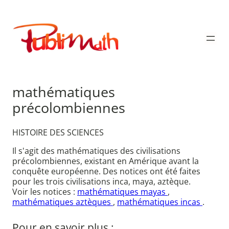
Aller
au
Publimath
contenu
mathématiques
précolombiennes
HISTOIRE DES SCIENCES
Il s'agit des mathématiques des civilisations
précolombiennes, existant en Amérique avant la
conquête européenne. Des notices ont été faites
pour les trois civilisations inca, maya, aztèque.
Voir les notices :
mathématiques mayas
,
mathématiques aztèques
,
mathématiques incas
.
Pour en savoir plus :