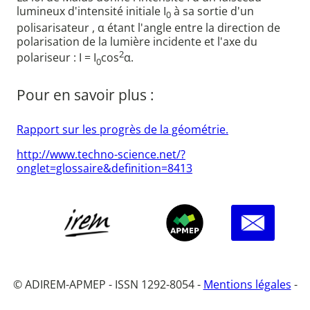
lumineux d'intensité initiale I
à sa sortie d'un
0
polisarisateur , α étant l'angle entre la direction de
polarisation de la lumière incidente et l'axe du
2
polariseur : I = I
cos
α.
0
Pour en savoir plus :
Rapport sur les progrès de la géométrie.
http://www.techno-science.net/?
onglet=glossaire&definition=8413
© ADIREM-APMEP - ISSN 1292-8054 -
Mentions légales
-