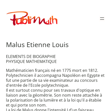
Aller
au
Publimath
contenu
Malus Etienne Louis
ELEMENTS DE BIOGRAPHIE
PHYSIQUE MATHEMATIQUE
Mathématicien français né en 1775 mort en 1812.
Polytechnicien il accompagna Napoléon en Egypte et
fut une partie de sa vie examinateur au concours
d'entrée de l'Ecole polytechnique.
Il est surtout connu pour ses travaux d'optique en
liaison avec la géométrie. Son nom reste attachée à
la polarisation de la lumière et à la loi qu'il a étabiie
et qui porte son nom.
La loi de Malus donne l'intensité I d'un faisceau