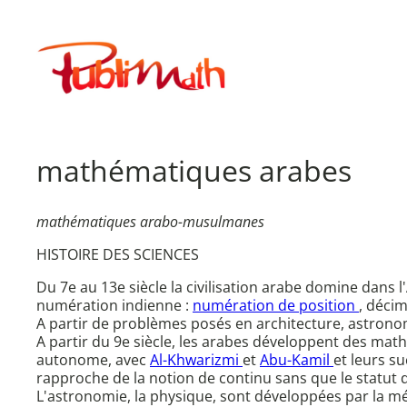
Aller
au
Publimath
contenu
mathématiques arabes
mathématiques arabo-musulmanes
HISTOIRE DES SCIENCES
Du 7e au 13e siècle la civilisation arabe domine dans 
numération indienne :
numération de position
, décim
A partir de problèmes posés en architecture, astrono
A partir du 9e siècle, les arabes développent des mat
autonome, avec
Al-Khwarizmi
et
Abu-Kamil
et leurs s
rapproche de la notion de continu sans que le statut d
L'astronomie, la physique, sont développées par la m